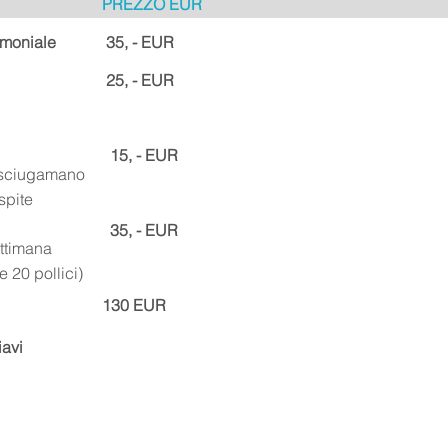
PREZZO EUR
imoniale
35, - EUR
25, - EUR
15, - EUR
asciugamano
spite
35, - EUR
ttimana
e 20 pollici)
130 EUR
iavi