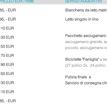
PREZZO EUR / notte
SERVIZI AGGIUNTIVI
85, - EUR
Biancheria da letto matr
95, - EUR
Letto singolo in lino
110 EUR
Pacchetto asciugamani:
130 EUR
asciugamano grande, 
150 EUR
piccolo, asciugamano o
170 EUR
Biciclette "Famiglia"
a se
190 EUR
(27 pollici 2x,
24 pollici 
150 EUR
Pulizia finale
e
130 EUR
Servizio di consegna ch
110 EUR
85, - EUR